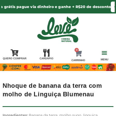
grátis pague via dinheiro e ganhe + R$20 de desconto
CH
0
QUERO COMPRAR
CARDÁPIO
MENU
CARRINHO
PERGUNTA PRA 
AREA DE ENTR
MINHA CONTA / LOGIN
Nhoque de banana da terra com
molho de Linguiça Blumenau
Ingredientes:
Banana da terra, molho sugo, linguiça