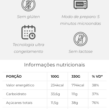
Sem glúten
Modo de preparo: 5
minutos microondas
Tecnologia ultra
congelamento
Sem lactose
Informações nutricionais
PORÇÃO
100G
330G
% VD*
Valor energético
234kcal
774kcal
38%
Carboidrato
33,6g
111g
37%
Açúcares totais
11,5g
38g
76%