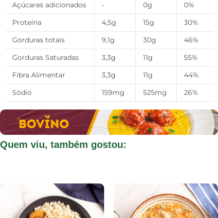
Açúcares adicionados
-
0g
0%
Proteína
4,5g
15g
30%
Gorduras totais
9,1g
30g
46%
Gorduras Saturadas
3,3g
11g
55%
Fibra Alimentar
3,3g
11g
44%
Sódio
159mg
525mg
26%
Quem viu, também gostou: