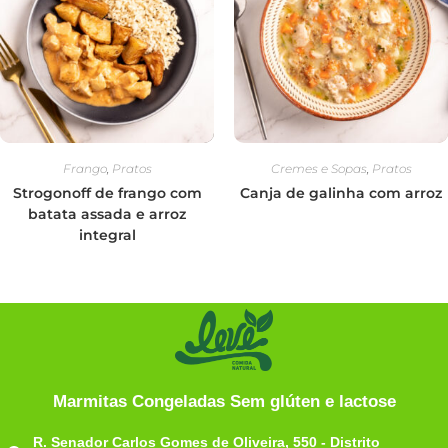
Frango
,
Pratos
Cremes e Sopas
,
Pratos
Strogonoff de frango com
Canja de galinha com arroz
batata assada e arroz
integral
Marmitas Congeladas Sem glúten e lactose
R. Senador Carlos Gomes de Oliveira, 550 - Distrito