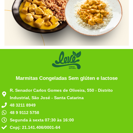
Marmitas Congeladas Sem glúten e lactose
R. Senador Carlos Gomes de Oliveira, 550 - Distrito
Industrial, São José - Santa Catarina
48 3211 8949
48 9 9112 5758
Segunda à sexta 07:30 às 16:00
Cnpj: 21.141.406/0001-64