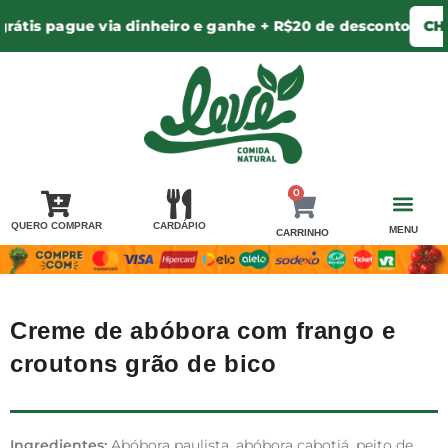
átis pague via dinheiro e ganhe + R$20 de desconto
CHEG
0
QUERO COMPRAR
CARDÁPIO
MENU
CARRINHO
PERGUNTA PRA 
AREA DE ENTR
MINHA CONTA / LOGIN
Creme de abóbora com frango e
croutons grão de bico
Ingredientes:
Abóbora paulista, abóbora cabotiá, peito de