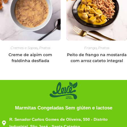
Cremes e Sopas
,
Pratos
Frango
,
Pratos
Creme de aipim com
Peito de frango na mostarda
fraldinha desfiada
com arroz cateto integral
Marmitas Congeladas Sem glúten e lactose
R. Senador Carlos Gomes de Oliveira, 550 - Distrito
Industrial, São José - Santa Catarina