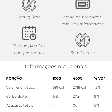
Sem glúten
Modo de preparo: 5
minutos microondas
Tecnologia ultra
congelamento
Sem lactose
Informações nutricionais
PORÇÃO
100G
400G
% VD*
Valor energético
69kcal
278kcal
13%
Carboidrato
6,8g
27g
9%
Açúcares totais
-
0g
0%