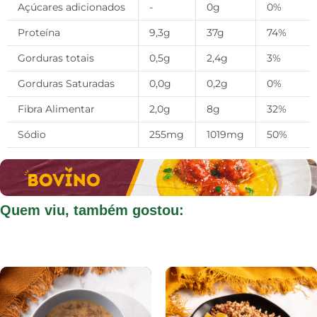
Açúcares adicionados
-
0g
0%
Proteína
9,3g
37g
74%
Gorduras totais
0,5g
2,4g
3%
Gorduras Saturadas
0,0g
0,2g
0%
Fibra Alimentar
2,0g
8g
32%
Sódio
255mg
1019mg
50%
Quem viu, também gostou: