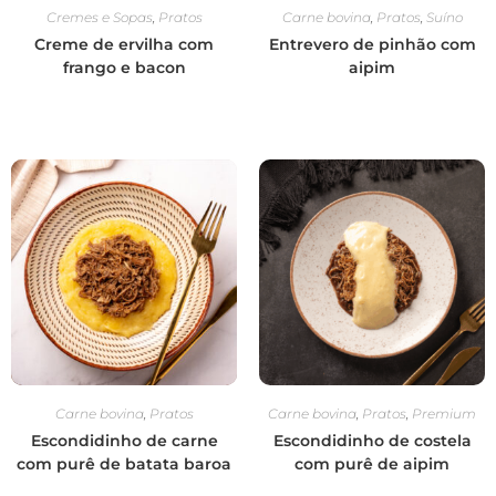
Cremes e Sopas
,
Pratos
Carne bovina
,
Pratos
,
Suíno
Creme de ervilha com
Entrevero de pinhão com
frango e bacon
aipim
Carne bovina
,
Pratos
Carne bovina
,
Pratos
,
Premium
Escondidinho de carne
Escondidinho de costela
com purê de batata baroa
com purê de aipim