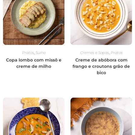
Pratos
,
Suíno
Cremes e Sopas
,
Pratos
Copa lombo com missô e
Creme de abóbora com
creme de milho
frango e croutons grão de
bico