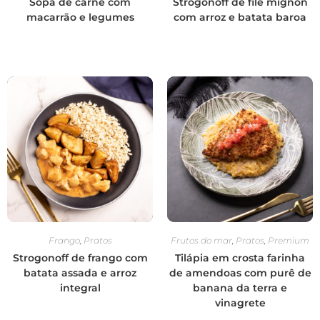
Sopa de carne com
Strogonoff de filé mignon
macarrão e legumes
com arroz e batata baroa
Frango
,
Pratos
Frutos do mar
,
Pratos
,
Premium
Strogonoff de frango com
Tilápia em crosta farinha
batata assada e arroz
de amendoas com purê de
integral
banana da terra e
vinagrete