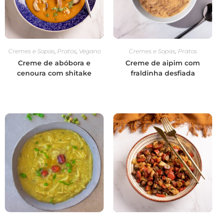
Cremes e Sopas
,
Pratos
,
Vegano
Cremes e Sopas
,
Pratos
Creme de abóbora e
Creme de aipim com
cenoura com shitake
fraldinha desfiada