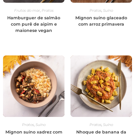
Frutos do mar
,
Pratos
Pratos
,
Suíno
Hamburguer de salmão
Mignon suíno glaceado
com purê de aipim e
com arroz primavera
maionese vegan
Pratos
,
Suíno
Pratos
,
Suíno
Mignon suíno xadrez com
Nhoque de banana da