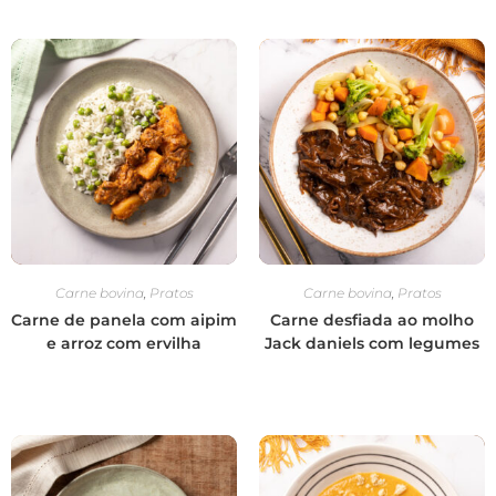
Carne bovina
,
Pratos
Carne bovina
,
Pratos
Carne de panela com aipim
Carne desfiada ao molho
e arroz com ervilha
Jack daniels com legumes