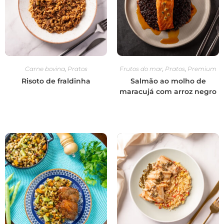
Carne bovina
,
Pratos
Frutos do mar
,
Pratos
,
Premium
Risoto de fraldinha
Salmão ao molho de
maracujá com arroz negro