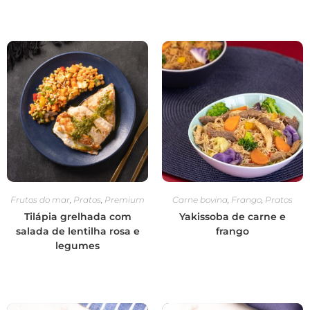
Frutos do mar
,
Pratos
,
Premium
Carne bovina
,
Frango
,
Pratos
Tilápia grelhada com
Yakissoba de carne e
salada de lentilha rosa e
frango
legumes