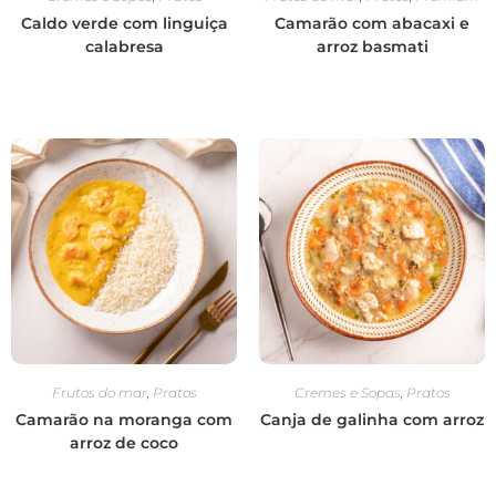
Caldo verde com linguiça
Camarão com abacaxi e
calabresa
arroz basmati
Frutos do mar
,
Pratos
Cremes e Sopas
,
Pratos
Camarão na moranga com
Canja de galinha com arroz
arroz de coco