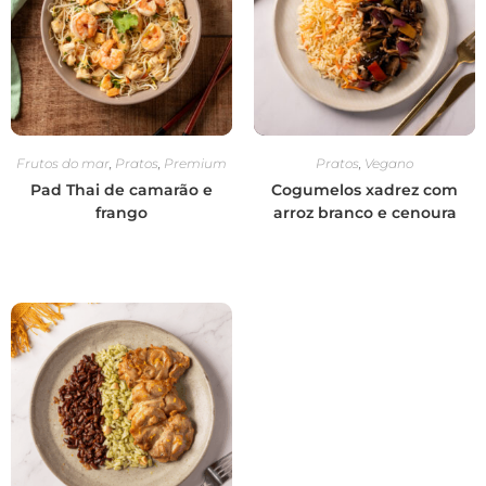
Frutos do mar
,
Pratos
,
Premium
Pratos
,
Vegano
Pad Thai de camarão e
Cogumelos xadrez com
frango
arroz branco e cenoura