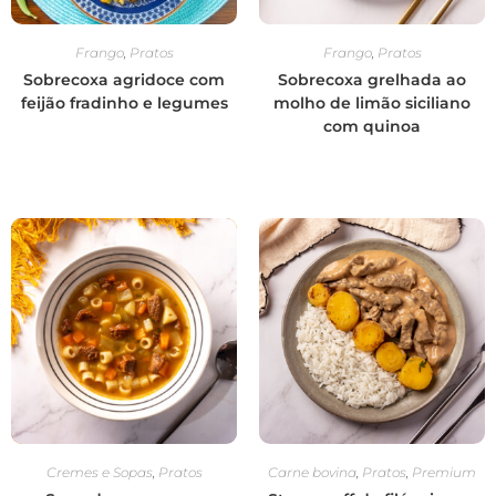
Frango
,
Pratos
Frango
,
Pratos
Sobrecoxa agridoce com
Sobrecoxa grelhada ao
feijão fradinho e legumes
molho de limão siciliano
com quinoa
Cremes e Sopas
,
Pratos
Carne bovina
,
Pratos
,
Premium