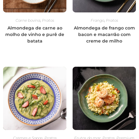
Carne bovina
,
Pratos
Frango
,
Pratos
Almondega de carne ao
Almondega de frango com
molho de vinho e purê de
bacon e macarrão com
batata
creme de milho
Cremes e Sopas
,
Pratos
Frutos do mar
,
Pratos
,
Premium