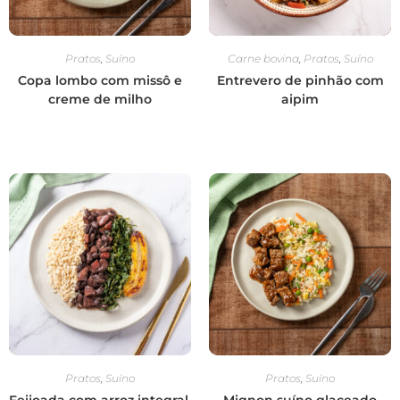
Pratos
,
Suíno
Carne bovina
,
Pratos
,
Suíno
Copa lombo com missô e
Entrevero de pinhão com
creme de milho
aipim
Pratos
,
Suíno
Pratos
,
Suíno
Feijoada com arroz integral,
Mignon suíno glaceado