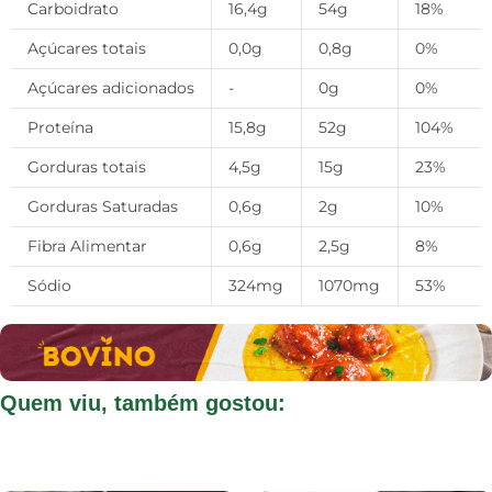
Carboidrato
16,4g
54g
18%
Açúcares totais
0,0g
0,8g
0%
Açúcares adicionados
-
0g
0%
Proteína
15,8g
52g
104%
Gorduras totais
4,5g
15g
23%
Gorduras Saturadas
0,6g
2g
10%
Fibra Alimentar
0,6g
2,5g
8%
Sódio
324mg
1070mg
53%
Quem viu, também gostou: