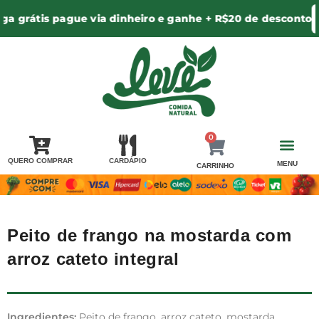
 grátis pague via dinheiro e ganhe + R$20 de desconto
C
0
QUERO COMPRAR
CARDÁPIO
MENU
CARRINHO
PERGUNTA PRA 
AREA DE ENTR
MINHA CONTA / LOGIN
Peito de frango na mostarda com
arroz cateto integral
Ingredientes:
Peito de frango, arroz cateto, mostarda