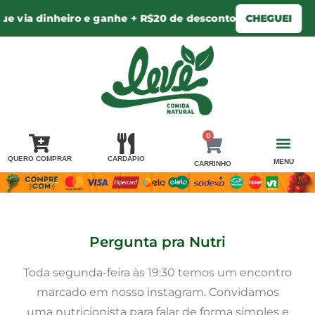
ro e ganhe + R$20 de desconto
CHEGUEI
•
☀
0
QUERO COMPRAR
CARDÁPIO
MENU
CARRINHO
PERGUNTA PRA 
AREA DE ENTR
MINHA CONTA / LOGIN
Pergunta pra Nutri
Toda segunda-feira às 19:30 temos um encontro
marcado em nosso instagram. Convidamos
uma nutricionista para falar de forma simples e