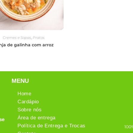
Cremes e Sopas
,
Pratos
nja de galinha com arroz
MENU
Home
Cardápio
Sobre nós
Área de entrega
se
Política de Entrega e Trocas
100