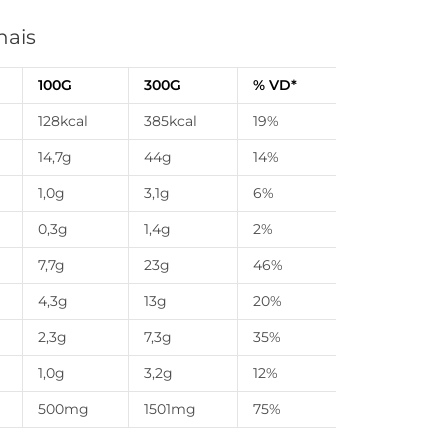
nais
100G
300G
% VD*
128kcal
385kcal
19%
14,7g
44g
14%
1,0g
3,1g
6%
0,3g
1,4g
2%
7,7g
23g
46%
4,3g
13g
20%
2,3g
7,3g
35%
1,0g
3,2g
12%
500mg
1501mg
75%