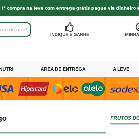
ra na leve com entrega grátis pague via dinheiro e ganhe
INDIQUE E GANHE
MINHA
NUTRI
AREA DE ENTREGA
A LEVE
go
FRUTOS D