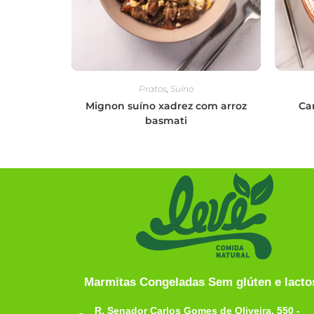
Pratos
,
Suíno
Mignon suíno xadrez com arroz
Ca
basmati
Marmitas Congeladas Sem glúten e lacto
R. Senador Carlos Gomes de Oliveira, 550 -