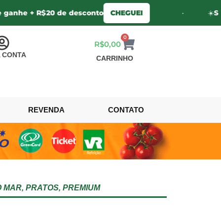
 + R$20 de desconto
CHEGUEI
•
☀️
Sua 1º co
0
R$
0,00
 CONTA
CARRINHO
REVENDA
CONTATO
O MAR
,
PRATOS
,
PREMIUM