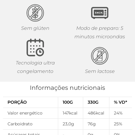
Sem glúten
Modo de preparo: 5
minutos microondas
Tecnologia ultra
congelamento
Sem lactose
Informações nutricionais
PORÇÃO
100G
330G
% VD*
Valor energético
147kcal
486kcal
24%
Carboidrato
23,0g
76g
25%
Açúcares totais
-
0g
0%