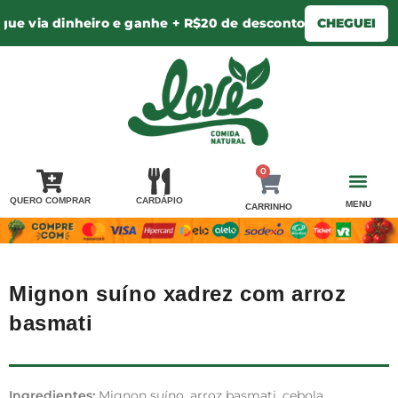
e via dinheiro e ganhe + R$20 de desconto
CHEGUEI
0
QUERO COMPRAR
CARDÁPIO
MENU
CARRINHO
PERGUNTA PRA 
AREA DE ENTR
MINHA CONTA / LOGIN
Mignon suíno xadrez com arroz
basmati
Ingredientes:
Mignon suíno, arroz basmati, cebola,