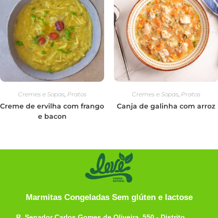
Cremes e Sopas
,
Pratos
Cremes e Sopas
,
Pratos
Creme de ervilha com frango
Canja de galinha com arroz
e bacon
Marmitas Congeladas Sem glúten e lactose
R. Senador Carlos Gomes de Oliveira, 550 - Distrito