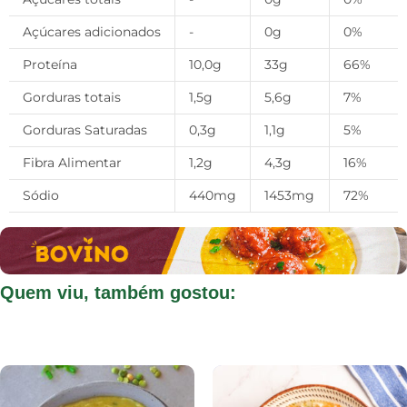
Açúcares adicionados
-
0g
0%
Proteína
10,0g
33g
66%
Gorduras totais
1,5g
5,6g
7%
Gorduras Saturadas
0,3g
1,1g
5%
Fibra Alimentar
1,2g
4,3g
16%
Sódio
440mg
1453mg
72%
Quem viu, também gostou: