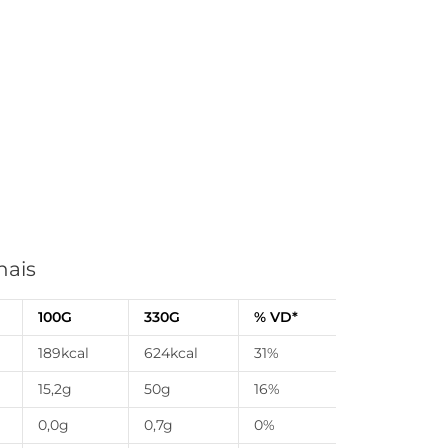
nais
100G
330G
% VD*
189kcal
624kcal
31%
15,2g
50g
16%
0,0g
0,7g
0%