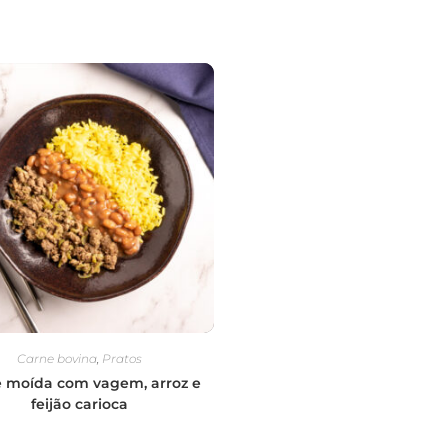
Carne bovina
,
Pratos
 moída com vagem, arroz e
feijão carioca