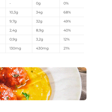
-
0g
0%
10,3g
34g
68%
9,7g
32g
49%
2,4g
8,9g
40%
0,9g
3,2g
12%
130mg
430mg
21%