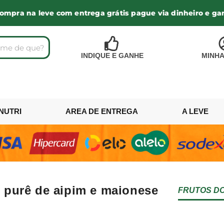
a leve com entrega grátis pague via dinheiro e ganhe + R
INDIQUE E GANHE
MINHA
NUTRI
AREA DE ENTREGA
A LEVE
purê de aipim e maionese
FRUTOS D