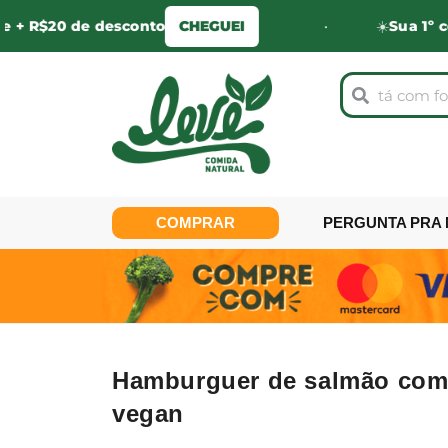
20 de desconto
CHEGUEI
•
☀️
Sua 1º compra n
COMPRAR
PERGUNTA PRA 
Hamburguer de salmão com 
vegan