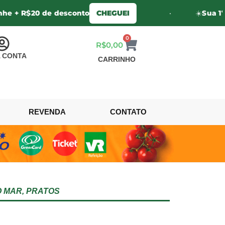
$20 de desconto
CHEGUEI
•
☀️
Sua 1º compra
0
R$
0,00
 CONTA
CARRINHO
REVENDA
CONTATO
O MAR
,
PRATOS