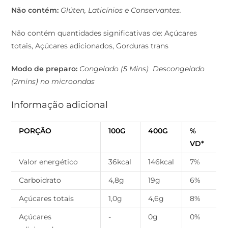
Não contém:
Glúten, Laticínios e Conservantes.
Não contém quantidades significativas de: Açúcares
totais, Açúcares adicionados, Gorduras trans
Modo de preparo:
Congelado (5 Mins) Descongelado
(2mins) no microondas
Informação adicional
PORÇÃO
100G
400G
%
VD*
Valor energético
36kcal
146kcal
7%
Carboidrato
4,8g
19g
6%
Açúcares totais
1,0g
4,6g
8%
Açúcares
-
0g
0%