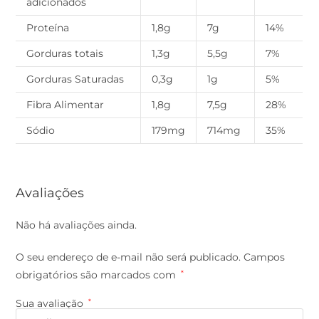
adicionados
Proteína
1,8g
7g
14%
Gorduras totais
1,3g
5,5g
7%
Gorduras Saturadas
0,3g
1g
5%
Fibra Alimentar
1,8g
7,5g
28%
Sódio
179mg
714mg
35%
Avaliações
Não há avaliações ainda.
O seu endereço de e-mail não será publicado.
Campos
obrigatórios são marcados com
*
Sua avaliação
*